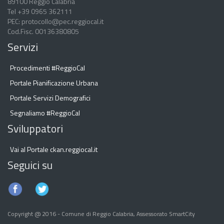
t
89100 Reggio Calabria
Tel +39 0965 362111
t
PEC: protocollo@pec.reggiocal.it
o
Cod.Fisc. 00136380805
G
Servizi
l
i
Procedimenti #ReggioCal
O
Portale Pianificazione Urbana
p
Portale Servizi Demografici
e
n
Segnaliamo #ReggioCal
D
Sviluppatori
a
t
Vai al Portale ckan.reggiocal.it
a
Seguici su
Copyright @ 2016 - Comune di Reggio Calabria, Assessorato SmartCity