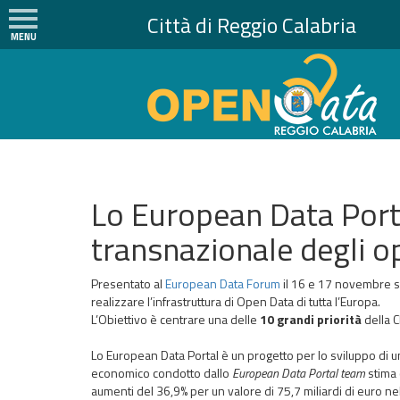
Città di Reggio Calabria
MENU
H
o
m
e
N
e
Lo European Data Porta
w
s
transnazionale degli 
I
l
Presentato al
European Data Forum
il 16 e 17 novembre s
realizzare l’infrastruttura di Open Data di tutta l’Europa.
P
L’Obiettivo è centrare una delle
10 grandi priorità
della CE
r
o
Lo European Data Portal è un progetto per lo sviluppo di 
g
economico condotto dallo
European Data Portal team
stima 
e
aumenti del 36,9% per un valore di 75,7 miliardi di euro nel 