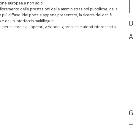
nione europea e non solo.
lioramento delle prestazioni delle amministrazioni pubbliche, dalla
 più diffuso. Nel portale appena presentato, la ricerca dei dati è
e da un interfaccia multilingue.
D
oni per aiutare sviluppatori, aziende, giornalisti e utenti interessati a
A
G
T