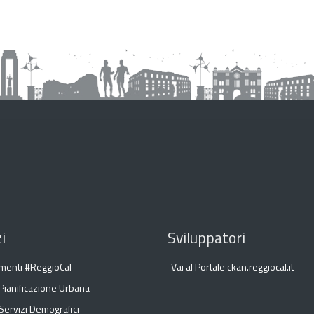
i
Sviluppatori
menti #ReggioCal
Vai al Portale ckan.reggiocal.it
 Pianificazione Urbana
Servizi Demografici