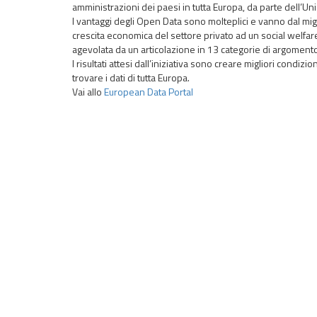
t
amministrazioni dei paesi in tutta Europa, da parte dell’U
t
I vantaggi degli Open Data sono molteplici e vanno dal mig
o
crescita economica del settore privato ad un social welfare
agevolata da un articolazione in 13 categorie di argomento 
G
I risultati attesi dall’iniziativa sono creare migliori condizi
l
trovare i dati di tutta Europa.
Vai allo
European Data Portal
i
O
p
e
n
D
a
t
a