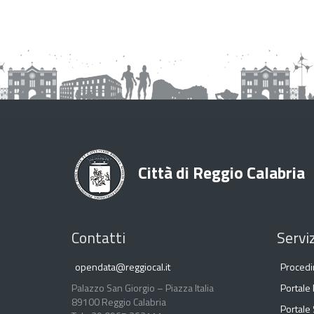
Città di Reggio Calabria
Contatti
Serviz
opendata@reggiocal.it
Procedi
Palazzo San Giorgio – Piazza Italia
Portale
89100 Reggio Calabria
Portale 