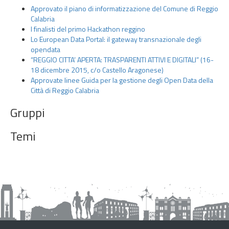
t
Approvato il piano di informatizzazione del Comune di Reggio
t
Calabria
o
I finalisti del primo Hackathon reggino
Lo European Data Portal: il gateway transnazionale degli
G
opendata
l
“REGGIO CITTA’ APERTA: TRASPARENTI ATTIVI E DIGITALI” (16-
i
18 dicembre 2015, c/o Castello Aragonese)
O
Approvate linee Guida per la gestione degli Open Data della
p
Città di Reggio Calabria
e
Gruppi
n
D
Temi
a
t
a