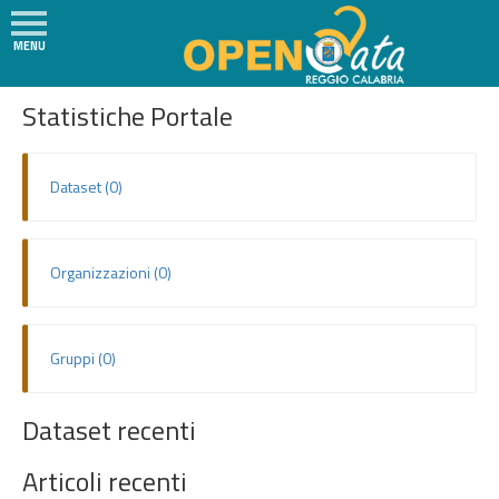
MENU
Social
H
SVILUPPATORI
Statistiche Portale
o
m
e
Dataset (0)
N
e
w
Organizzazioni (0)
s
I
l
Gruppi (0)
P
r
Dataset recenti
o
g
Articoli recenti
e