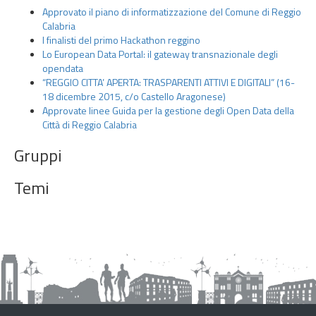
t
Approvato il piano di informatizzazione del Comune di Reggio
t
Calabria
o
I finalisti del primo Hackathon reggino
Lo European Data Portal: il gateway transnazionale degli
G
opendata
l
“REGGIO CITTA’ APERTA: TRASPARENTI ATTIVI E DIGITALI” (16-
i
18 dicembre 2015, c/o Castello Aragonese)
O
Approvate linee Guida per la gestione degli Open Data della
p
Città di Reggio Calabria
e
Gruppi
n
D
Temi
a
t
a