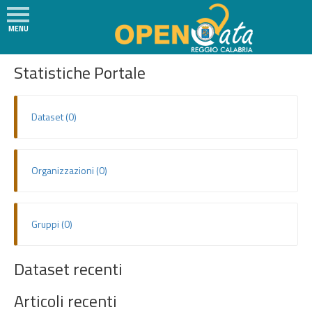
MENU
Social
H
SVILUPPATORI
Statistiche Portale
o
m
e
Dataset (0)
N
e
w
Organizzazioni (0)
s
I
l
Gruppi (0)
P
r
Dataset recenti
o
g
Articoli recenti
e