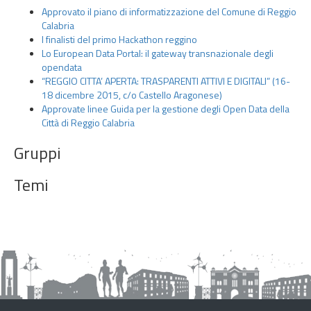
t
Approvato il piano di informatizzazione del Comune di Reggio
t
Calabria
o
I finalisti del primo Hackathon reggino
Lo European Data Portal: il gateway transnazionale degli
G
opendata
l
“REGGIO CITTA’ APERTA: TRASPARENTI ATTIVI E DIGITALI” (16-
i
18 dicembre 2015, c/o Castello Aragonese)
O
Approvate linee Guida per la gestione degli Open Data della
p
Città di Reggio Calabria
e
Gruppi
n
D
Temi
a
t
a