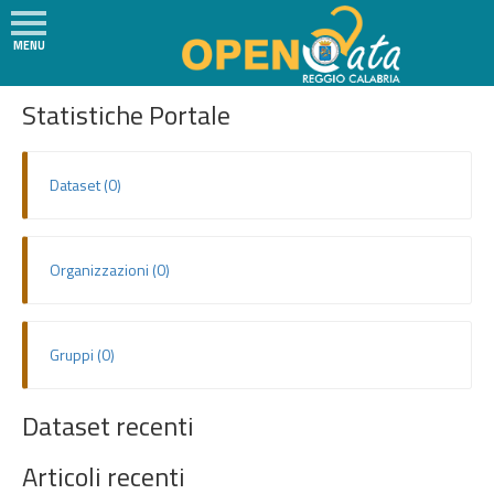
MENU
Social
H
SVILUPPATORI
Statistiche Portale
o
m
e
Dataset (0)
N
e
w
Organizzazioni (0)
s
I
l
Gruppi (0)
P
r
Dataset recenti
o
g
Articoli recenti
e