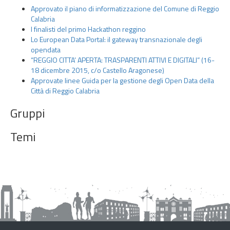
t
Approvato il piano di informatizzazione del Comune di Reggio
t
Calabria
o
I finalisti del primo Hackathon reggino
Lo European Data Portal: il gateway transnazionale degli
G
opendata
l
“REGGIO CITTA’ APERTA: TRASPARENTI ATTIVI E DIGITALI” (16-
i
18 dicembre 2015, c/o Castello Aragonese)
O
Approvate linee Guida per la gestione degli Open Data della
p
Città di Reggio Calabria
e
Gruppi
n
D
Temi
a
t
a