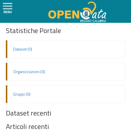
MENU
Social
H
SVILUPPATORI
Statistiche Portale
o
m
e
Dataset (0)
N
e
w
Organizzazioni (0)
s
I
l
Gruppi (0)
P
r
Dataset recenti
o
g
Articoli recenti
e