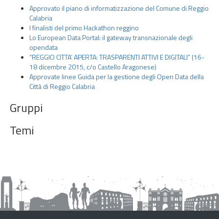
t
Approvato il piano di informatizzazione del Comune di Reggio
t
Calabria
o
I finalisti del primo Hackathon reggino
Lo European Data Portal: il gateway transnazionale degli
G
opendata
l
“REGGIO CITTA’ APERTA: TRASPARENTI ATTIVI E DIGITALI” (16-
i
18 dicembre 2015, c/o Castello Aragonese)
O
Approvate linee Guida per la gestione degli Open Data della
p
Città di Reggio Calabria
e
Gruppi
n
D
Temi
a
t
a