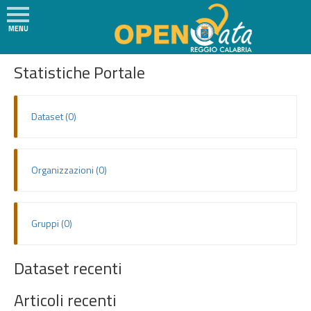
MENU
Social
H
SVILUPPATORI
Statistiche Portale
o
m
e
Dataset (0)
N
e
w
Organizzazioni (0)
s
I
l
Gruppi (0)
P
r
Dataset recenti
o
g
Articoli recenti
e