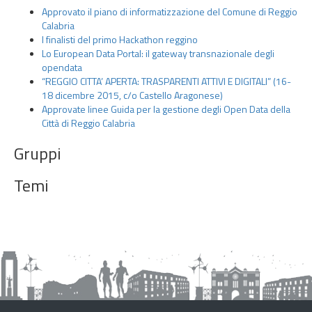
t
Approvato il piano di informatizzazione del Comune di Reggio
t
Calabria
o
I finalisti del primo Hackathon reggino
Lo European Data Portal: il gateway transnazionale degli
G
opendata
l
“REGGIO CITTA’ APERTA: TRASPARENTI ATTIVI E DIGITALI” (16-
i
18 dicembre 2015, c/o Castello Aragonese)
O
Approvate linee Guida per la gestione degli Open Data della
p
Città di Reggio Calabria
e
Gruppi
n
D
Temi
a
t
a