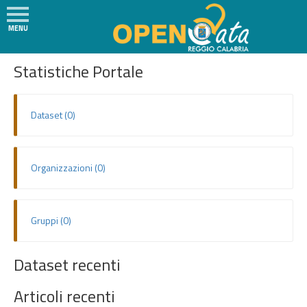
MENU
Social
H
SVILUPPATORI
Statistiche Portale
o
m
e
Dataset (0)
N
e
w
Organizzazioni (0)
s
I
l
Gruppi (0)
P
r
Dataset recenti
o
g
Articoli recenti
e