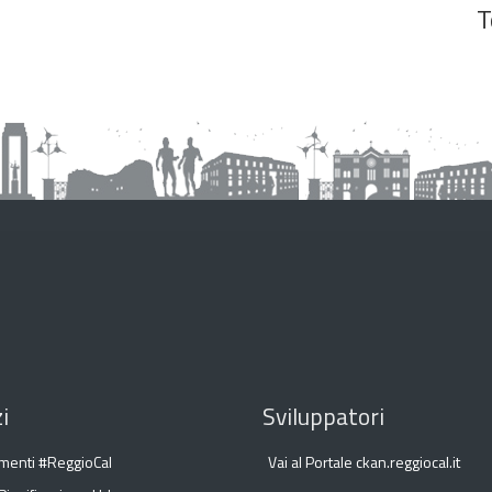
T
i
Sviluppatori
menti #ReggioCal
Vai al Portale ckan.reggiocal.it