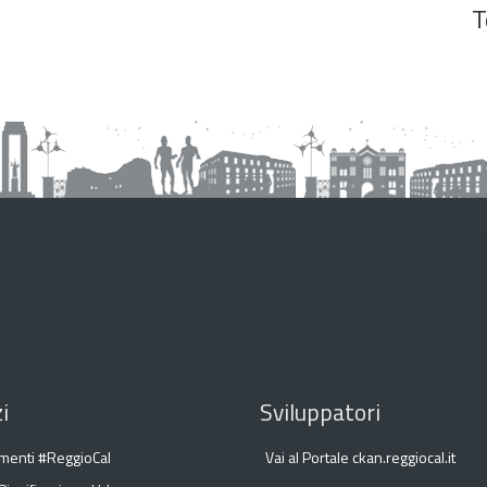
T
i
Sviluppatori
menti #ReggioCal
Vai al Portale ckan.reggiocal.it