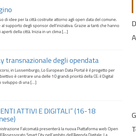
gino
 di idee per la città costruite attorno agli open data del comune.
D
e al supporto degli sponsor dell’iniziativa. Grazie ai tanti che hanno
perti della città. Inizia in un clima […]
A
ay transnazionale degli opendata
orsi, in Lussemburgo, Lo European Data Portal è il progetto per
biettivo è centrare una delle 10 grandi priorità della CE: il Digital
o sviluppo di una […]
NTI ATTIVI E DIGITALI” (16-18
G
nese)
T
ministrazione Falcomatà presenterà la nuova Piattaforma web Open
ll’Assessorato Smart City nell’ambito dell’Agenda Digitale. La