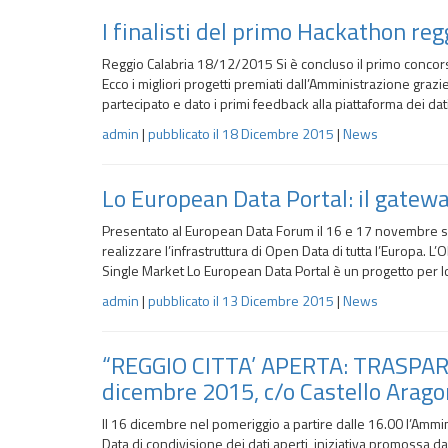
t
t
I finalisti del primo Hackathon reg
o
Reggio Calabria 18/12/2015 Si è concluso il primo concorso
Ecco i migliori progetti premiati dall’Amministrazione grazi
G
partecipato e dato i primi feedback alla piattaforma dei dati a
l
i
admin
|
pubblicato il
18 Dicembre 2015
|
News
O
p
Lo European Data Portal: il gatew
e
n
Presentato al European Data Forum il 16 e 17 novembre sc
D
realizzare l’infrastruttura di Open Data di tutta l’Europa. L’O
a
Single Market Lo European Data Portal è un progetto per l
t
admin
|
pubblicato il
13 Dicembre 2015
|
News
a
“REGGIO CITTA’ APERTA: TRASPARE
dicembre 2015, c/o Castello Arago
Il 16 dicembre nel pomeriggio a partire dalle 16.00 l’Am
Data di condivisione dei dati aperti, iniziativa promossa da