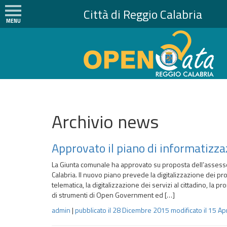
Città di Reggio Calabria
MENU
H
o
m
e
N
e
Archivio news
w
s
Approvato il piano di informatizz
I
l
La Giunta comunale ha approvato su proposta dell’assesso
P
Calabria. Il nuovo piano prevede la digitalizzazione dei pro
r
telematica, la digitalizzazione dei servizi al cittadino, la 
o
di strumenti di Open Government ed […]
g
admin
|
pubblicato il
28 Dicembre 2015
modificato il
15 Ap
e